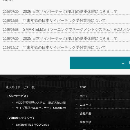
2026 日本サイバーテック(NCT)の夏季休暇につきまして
2026/07/30
年末年始の日本サイバーテック受付業務について
2025/12/03
SMARTeLMS（ラーニングマネージメントシステム）VOD オン
2025/08/08
2025 日本サイバーテック(NCT)の夏季休暇につきまして
2025/07/30
年末年始の日本サイバーテック受付業務について
2024/12/17
→ 
法人向けサービス一覧
TOP
（ASPサービス）
ホーム
VOD学習管理システム - SMARTeLMS
ニュース
ライブ配信(WEBセミナー) - SmartLive
会社概要
（VODホスティング）
業務実績
SmartHTML5 VOD Cloud