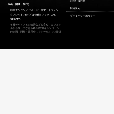
お問い合わせ
（企画・開発・制作）
利用規約
動画エンジン／ RIA（PC, スマートフォン,
タブレット, モバイル全般）／
VIRTUAL
プライバシーポリシー
SPACES
各種デバイスとの連携なども含め、カジュア
ルからリッチなあらゆるWEBキャンペーン
の企画・開発・運用全てをトータルでご提供