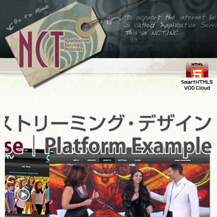
←ホームへ
To support the internet
business,is called
Application Service
Provider This is
NCT,INC.
FMS
SmartHTML
VOD Cloud