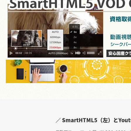
／ SmartHTML5（左）とY