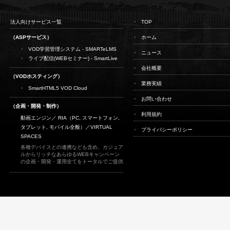
法人向けサービス一覧
TOP
（ASPサービス）
ホーム
VOD学習管理システム - SMARTeLMS
ニュース
ライブ配信(WEBセミナー) - SmartLive
会社概要
（VODホスティング）
業務実績
SmartHTML5 VOD Cloud
お問い合わせ
（企画・開発・制作）
利用規約
動画エンジン／ RIA（PC, スマートフォン,
タブレット, モバイル全般）／
VIRTUAL
プライバシーポリシー
SPACES
各種デバイスとの連携なども含め、カジュア
ルからリッチなあらゆるWEBキャンペーン
の企画・開発・運用全てをトータルでご提供