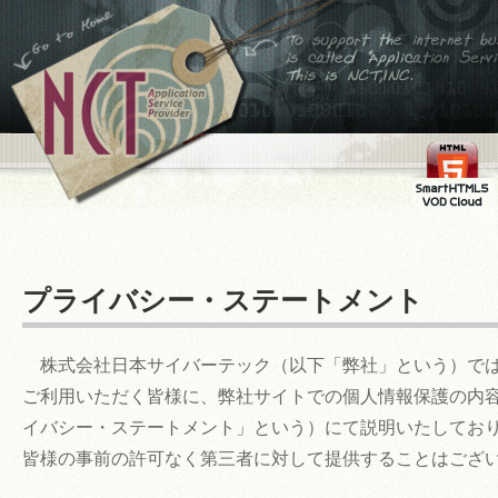
←ホームへ
To support the internet
business,is called
Application Service
Provider This is
NCT,INC.
FMS
SmartHTML
VOD Cloud
プライバシー・ステートメント
株式会社日本サイバーテック（以下「弊社」という）では
ご利用いただく皆様に、弊社サイトでの個人情報保護の内容
イバシー・ステートメント」という）にて説明いたしてお
皆様の事前の許可なく第三者に対して提供することはござ