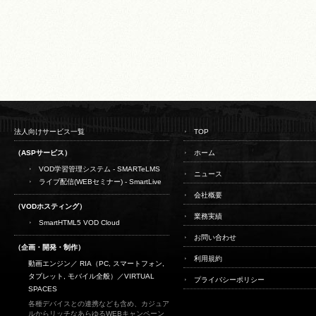
法人向けサービス一覧
TOP
（ASPサービス）
ホーム
VOD学習管理システム - SMARTeLMS
ニュース
ライブ配信(WEBセミナー) - SmartLive
会社概要
（VODホスティング）
業務実績
SmartHTML5 VOD Cloud
お問い合わせ
（企画・開発・制作）
利用規約
動画エンジン／ RIA（PC, スマートフォン,
タブレット, モバイル全般）／
VIRTUAL
プライバシーポリシー
SPACES
各種デバイスとの連携なども含め、カジュア
ルからリッチなあらゆるWEBキャンペーン