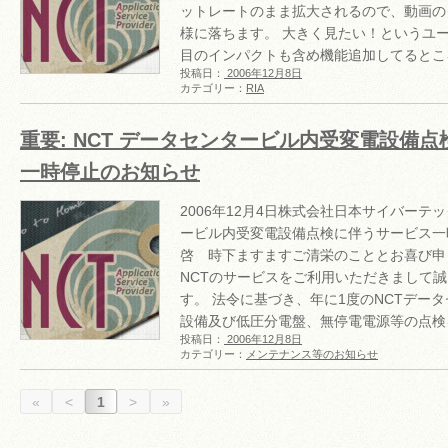
ットレートのまま拡大されるので、動画のクオ
様に落ちます。 大きく見たい！というユ
目のインパクトも含め機能追加してるとこ
投稿日：
2006年12月8日
カテゴリー：
RIA
重要: NCT データセンタービル内受変電設備
一時停止のお知らせ
2006年12月4日株式会社日本サイバーテッ
ービル内受変電設備点検に伴うサービス一
啓 時下ますますご清栄のこととお喜び申
NCTのサービスをご利用いただきまして
す。 法令に基づき、年に1度のNCTデー
設備及び低圧分電盤、無停電電源等の点検
投稿日：
2006年12月8日
カテゴリー：
メンテナンス等のお知らせ
«
<
1
>
»