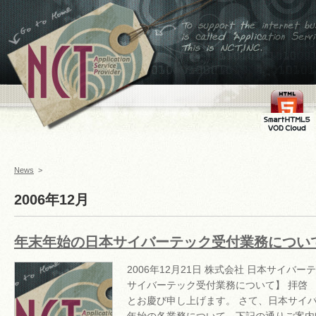
←ホームへ
To support the internet
business,is called
Application Service
Provider This is
NCT,INC.
FMS
SmartHTML
VOD Cloud
News
>
2006年12月
年末年始の日本サイバーテック受付業務につい
2006年12月21日 株式会社 日本サイバ
サイバーテック受付業務について】 拝啓
とお慶び申し上げます。 さて、日本サイバー