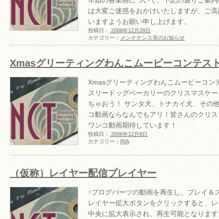
年始の各業務について、下記の通りご案内
は大変ご迷惑をおかけいたしますが、ご高
いますようお願い申し上げます
投稿日：
2006年12月28日
カテゴリー：
メンテナンス等のお知らせ
Xmasグリーティングわんこムービーコンテス
Xmasグリーティングわんこムービーコン
スリードッグベーカリーのクリスマスケー
ちゃおう！ サンタ犬、トナカイ犬、その
コ動画ならなんでもアリ！皆さんのクリス
ワンコ動画期待しています！
投稿日：
2006年12月8日
カテゴリー：
RIA
（仮称）レイヤー配信プレイヤー
↑ブログパーツの動画を再生し、プレイ＆
レイヤー拡大ボタンをクリックすると、レ
中央に拡大表示され、再生可能となります