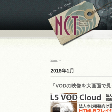
←ホームへ
To supp
busin
Appli
Prov
News
>
2018年1月
「VODの映像を大画面で