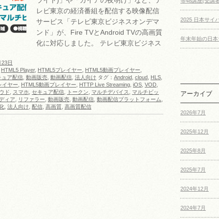
ライト)」や「ガイアの夜明け」など、テ
等48講座(受講者
レビ東京の経済番組を配信する映像配信
2025 日本サ
サービス「テレビ東京ビジネスオンデマ
ンド」が、Fire TVとAndroid TVの高画質
年末年始の日本
化に対応しました。 テレビ東京ビジネス
月23日
,
HTML5 Player
,
HTML5プレイヤー
,
HTML5動画プレイヤー
,
キュア配信
,
動画販売
,
動画配信
,
法人向け
タグ：
Android
,
cloud
,
HLS
,
プレイヤー
,
HTML5動画プレイヤー
,
HTTP Live Streaming
,
iOS
,
VOD
,
ウド
,
スマホ
,
セキュア配信
,
トークン
,
マルチデバイス
,
マルチビッ
アーカイブ
ディア
,
リファラー
,
動画販売
,
動画配信
,
動画配信プラットフォーム
,
化
,
法人向け
,
配信
,
高画質
,
高画質配信
2026年7月
2025年12月
2025年8月
2025年7月
2024年12月
2024年7月