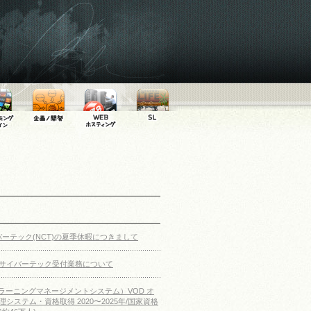
リーミ
WEB・
WEB専用ホ
セカンドラ
デザイ
SMARTPHONE・
スティング
イフ
ン
TABLET・
MOBILE・
RIA制作
イバーテック(NCT)の夏季休暇につきまして
サイバーテック受付業務について
S（ラーニングマネージメントシステム）VOD オ
システム・資格取得 2020〜2025年/国家資格