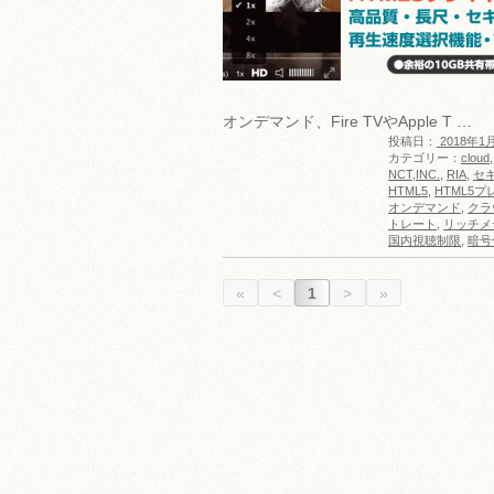
オンデマンド、Fire TVやApple T …
投稿日：
2018年1
カテゴリー：
cloud
NCT,INC.
,
RIA
,
セ
HTML5
,
HTML5
オンデマンド
,
クラ
トレート
,
リッチメ
国内視聴制限
,
暗号
«
<
1
>
»