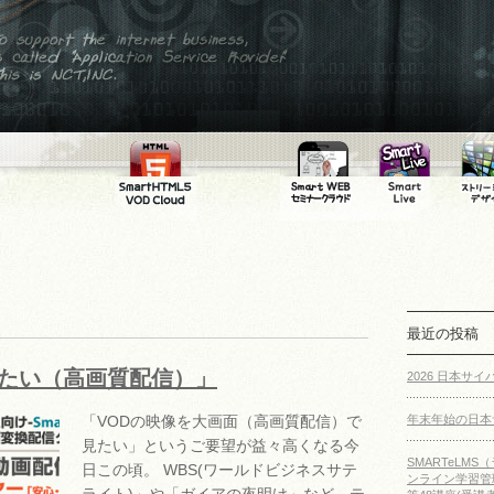
ort the internet
ess,is called
cation Service
ider This is
NCT,INC.
FMS
SmartLive
SmartLive
スト
SmartHTML5
WEBセミナ
マルチデバ
ング
VOD Cloud
ークラウド
イス向けラ
システム
イブ配信
最近の投稿
見たい（高画質配信）」
2026 日本サ
「VODの映像を大画面（高画質配信）で
年末年始の日本
見たい」というご要望が益々高くなる今
SMARTeLM
日この頃。 WBS(ワールドビジネスサテ
ンライン学習管理