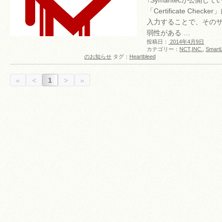
↑Symantecが公開してい
「Certificate Che
入力することで、そのサイト
弱性がある …
投稿日：
2014年4月9日
カテゴリー：
NCT,INC.
,
Smar
のお知らせ
タグ：
Heartbleed
«
<
1
>
»