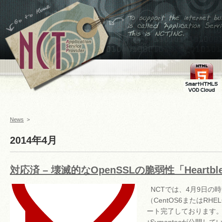
←ホームへ
To support the internet
business,is called
Application Service
Provider This is
NCT,INC.
FMS
SmartHTML
VOD Cloud
News
>
2014年4月
対応済 – 壊滅的なOpenSSLの脆弱性「Heartbl
NCTでは、4月9日の
（CentOS6またはRHE
ート完了しております。 Syma