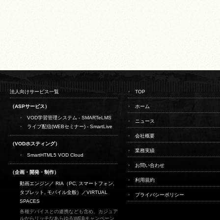
法人向けサービス一覧
TOP
（ASPサービス）
ホーム
VOD学習管理システム - SMARTeLMS
ニュース
ライブ配信(WEBセミナー) - SmartLive
会社概要
（VODホスティング）
業務実績
SmartHTML5 VOD Cloud
お問い合わせ
（企画・開発・制作）
利用規約
動画エンジン／ RIA（PC, スマートフォン,
タブレット, モバイル全般）／
VIRTUAL
プライバシーポリシー
SPACES
各種デバイスとの連携なども含め、カジュア
ルからリッチなあらゆるWEBキャンペーン