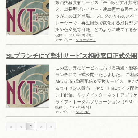
動画投稿共有サービス「＠niftyビデオ共
と、成長型プレイヤー・連続再生＆再生カ
ツがこのほど登場。 ブログの左右のスペ
レーヤーで、再生回数で変化する成長型プ
択や色変更等可能。どのように成長するか
投稿日：
2007年9月20日
カテゴリー：
ショーケース
SLブランチにて弊社サービス相談窓口正式公開
この度、弊社サービスにおける新規・顧客
ランチにて正式公開いたしました。 ご相
Movie Box動画配信＆変換サービス、
＆ライセンス販売、FMS・FMEライブ配信＆F
ンド配信、リッチインターネットアプリケ
ライフ・トータルソリューション（SIM …
投稿日：
2007年9月5日
カテゴリー：
NCT,INC.
«
<
1
>
»