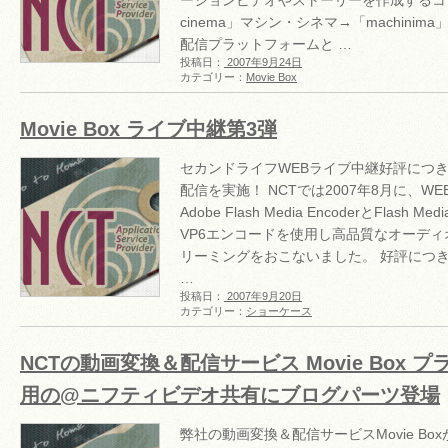
ーションビデオやストーリーを作成するコンテ
cinema」マシン・シネマ→「machinima」
配信プラットフォームと …
投稿日：
2007年9月24日
カテゴリー：
Movie Box
Movie Box ライブ中継第3弾
セカンドライフWEBライブ中継好評につ
配信を実施！ NCTでは2007年8月に、W
Adobe Flash Media EncoderとFlash Med
VP6エンコードを使用し高品質なオーデ
リーミングをおこないました。 好評につ
…
投稿日：
2007年9月20日
カテゴリー：
ショーケース
NCTの動画変換＆配信サービス Movie Box 
用の@ニフティビデオ共有にブログパーツ登場
弊社の動画変換＆配信サービスMovie B