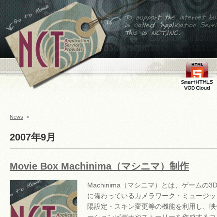
←ホームへ
To support the internet
business,is called
Application Service
Provider This is
NCT,INC.
FMS
SmartHTML
VOD Cloud
News
>
2007年9月
Movie Box Machinima（マシニマ）制作
Machinima（マシニマ）とは、ゲームの
に備わっているカメラワーク・ミュージッ
陽設定・スキン変更等の機能を利用し、映