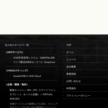
法人向けサービス一覧
TOP
（ASPサービス）
ホーム
VOD学習管理システム - SMARTeLMS
ニュース
ライブ配信(WEBセミナー) - SmartLive
会社概要
（VODホスティング）
業務実績
SmartHTML5 VOD Cloud
お問い合わせ
（企画・開発・制作）
利用規約
動画エンジン／ RIA（PC, スマートフォン,
タブレット, モバイル全般）／
VIRTUAL
プライバシーポリシー
SPACES
各種デバイスとの連携なども含め、カジュア
ルからリッチなあらゆるWEBキャンペーン