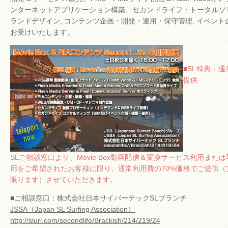
ンターネットアプリケーション構築、セカンドライフ・トータルソリ
ランドデザイン, コンテンツ企画・開発・運用・保守管理, イベント
お受けいたします。
■SL特典：
提供
SLご相談窓口より、Movie Box動画配信＆変換サービス利用ま
用をご希望されたお客様に限り、通常利用費の70%価格でご提供
限ります）させていただきます。
■ご相談窓口：株式会社日本サイバーテックSLブランチ
JSSA（Japan SL Surfing Association）
http://slurl.com/secondlife/Brackish/214/219/24