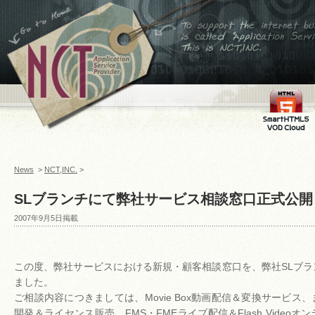
←ホームへ
To support the internet
business,is called
Application Service
Provider This is
NCT,INC.
FMS
SmartHTML
VOD Cloud
News
>
NCT,INC.
>
SLブランチにて弊社サービス相談窓口正式公開
2007年9月5日掲載
この度、弊社サービスにおける新規・顧客相談窓口を、弊社SLブ
ました。
ご相談内容につきましては、Movie Box動画配信＆変換サービス
開発＆ライセンス販売、FMS・FMEライブ配信＆Flash Video