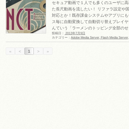
セキュア動画で１人でも多くのユーザに高
た長尺動画を流したい！ リファラ設定や
対応とか！既存課金システムやアプリにも
ス毎に自動変換して自動切り替えプレイヤー
んていう「ラーメンのトッピング全部のせ
投稿日：
2013年7月9日
カテゴリー：
Adobe Media Server, Flash Media Server
«
<
1
>
»