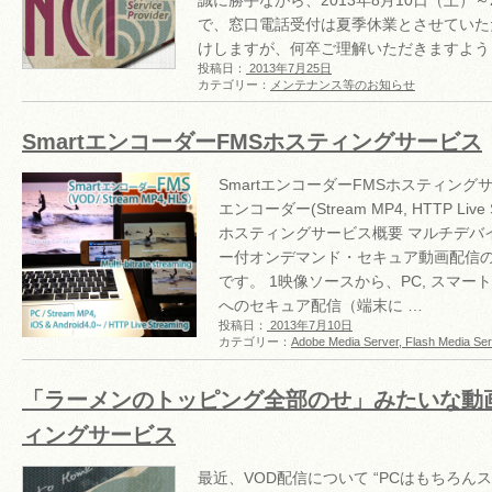
誠に勝手ながら、2013年8月10日（土）～
で、窓口電話受付は夏季休業とさせていた
けしますが、何卒ご理解いただきますよう
投稿日：
2013年7月25日
カテゴリー：
メンテナンス等のお知らせ
SmartエンコーダーFMSホスティングサービス
SmartエンコーダーFMSホスティング
エンコーダー(Stream MP4, HTTP Live 
ホスティングサービス概要 マルチデバ
ー付オンデマンド・セキュア動画配信
です。 1映像ソースから、PC, スマー
へのセキュア配信（端末に …
投稿日：
2013年7月10日
カテゴリー：
Adobe Media Server, Flash Media Se
「ラーメンのトッピング全部のせ」みたいな動
ィングサービス
最近、VOD配信について “PCはもちろん