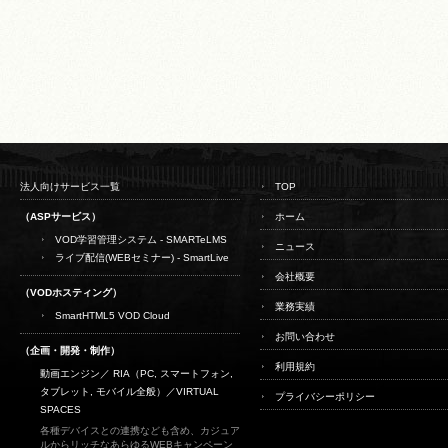
法人向けサービス一覧
TOP
（ASPサービス）
ホーム
VOD学習管理システム - SMARTeLMS
ニュース
ライブ配信(WEBセミナー) - SmartLive
会社概要
（VODホスティング）
業務実績
SmartHTML5 VOD Cloud
お問い合わせ
（企画・開発・制作）
利用規約
動画エンジン／ RIA（PC, スマートフォン,
タブレット, モバイル全般）／
VIRTUAL
プライバシーポリシー
SPACES
各種デバイスとの連携なども含め、カジュア
ルからリッチなあらゆるWEBキャンペーン