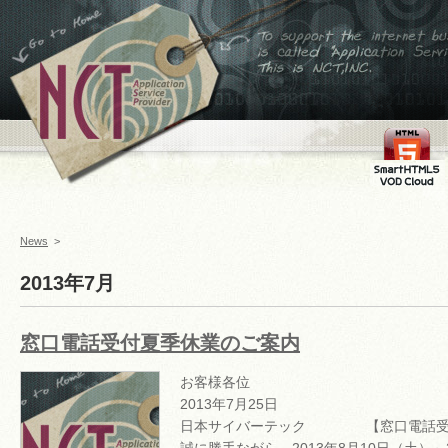
←ホームへ
To support the internet
business,is called
Application Service
Provider This is
NCT,INC.
FMS
SmartHTML
VOD Cloud
News
>
2013年7月
窓口電話受付夏季休業のご案内
お客様
2013年7月25
日本サイバーテック 【窓口電話受