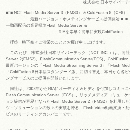
株式会社 日本サイバーテッ
■□■ NCT Flash Media Server 3（FMS3） & ColdFusion 8（CF8）
最新バージョン・ホスティングサービス提供開始 ■□■
―動画配信の業界標準Flash Media Server ＆
RIAを素早く簡単に実現ColdFusion―
拝啓 時下益々ご清栄のこととお慶び申し上げます。
このたび、株式会社日本サイバーテック（NCT, INC.）は、同社が提供
Server 2(FMS2)、FlashCommunication Server(FCS)、Cold
最新バージョンの「Flash Media Streaming Server 3」「Flash Media I
「ColdFusion 8日本語スタンダード版」に切り替え、本日から
ングサービスのご提供を開始いたします。
同社は、2003年からRIAにオーディオ＆ビデオを付加しコミュ
Flash Communication Server（FCS）、リッチメディアコミ
ョン提供が容易となったFlash Media Server 2（FMS2）を利
ツ・ソリューションの数々の実績を誇る、Flash Video動画変換
ビスのリーディングカンパニーです。