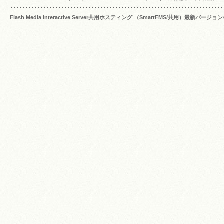
Flash Media Interactive Server共用ホスティング （SmartFMS/共用）最新バージ