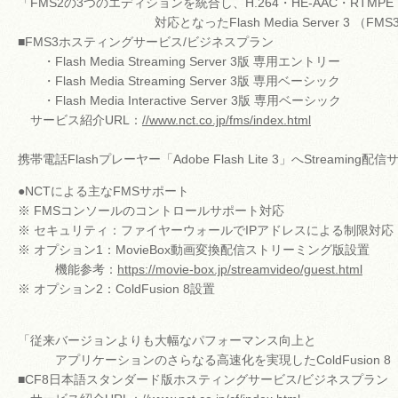
「FMS2の3つのエディションを統合し、H.264・HE-AAC・RTMPE
対応となったFlash Media Server 3 （FMS
■FMS3ホスティングサービス/ビジネスプラン
・Flash Media Streaming Server 3版 専用エントリー
・Flash Media Streaming Server 3版 専用ベーシック
・Flash Media Interactive Server 3版 専用ベーシック
サービス紹介URL：
//www.nct.co.jp/fms/index.html
携帯電話Flashプレーヤー「Adobe Flash Lite 3」へStreaming配
●NCTによる主なFMSサポート
※ FMSコンソールのコントロールサポート対応
※ セキュリティ：ファイヤーウォールでIPアドレスによる制限対応
※ オプション1：MovieBox動画変換配信ストリーミング版設置
機能参考：
https://movie-box.jp/streamvideo/guest.html
※ オプション2：ColdFusion 8設置
「従来バージョンよりも大幅なパフォーマンス向上と
アプリケーションのさらなる高速化を実現したColdFusion 8（
■CF8日本語スタンダード版ホスティングサービス/ビジネスプラン