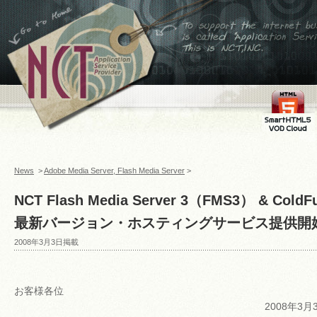
←ホームへ
To support the internet
business,is called
Application Service
Provider This is
NCT,INC.
FMS
SmartHTML
VOD Cloud
News
>
Adobe Media Server, Flash Media Server
>
NCT Flash Media Server 3（FMS3） & Cold
最新バージョン・ホスティングサービス提供開
2008年3月3日掲載
お客様各位
2008年3月3