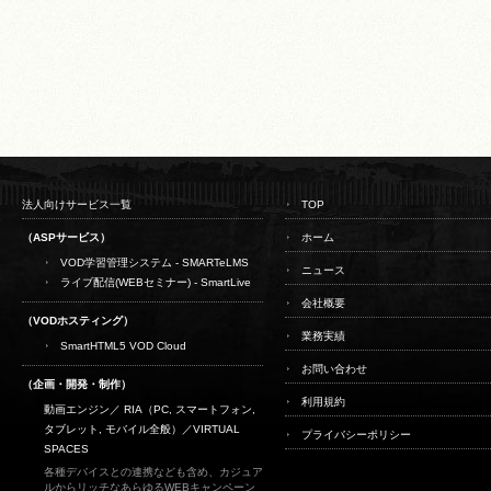
法人向けサービス一覧
TOP
（ASPサービス）
ホーム
VOD学習管理システム - SMARTeLMS
ニュース
ライブ配信(WEBセミナー) - SmartLive
会社概要
（VODホスティング）
業務実績
SmartHTML5 VOD Cloud
お問い合わせ
（企画・開発・制作）
利用規約
動画エンジン／ RIA（PC, スマートフォン,
タブレット, モバイル全般）／
VIRTUAL
プライバシーポリシー
SPACES
各種デバイスとの連携なども含め、カジュア
ルからリッチなあらゆるWEBキャンペーン