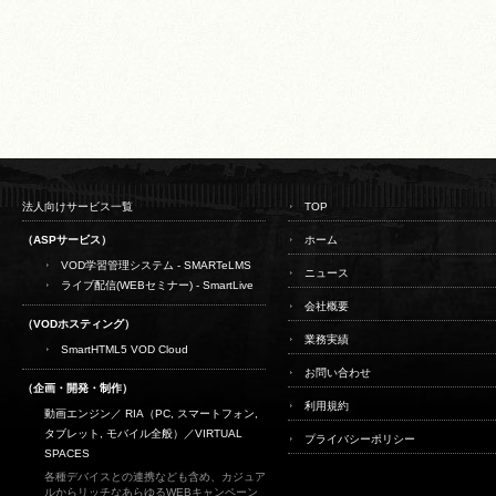
法人向けサービス一覧
TOP
（ASPサービス）
ホーム
VOD学習管理システム - SMARTeLMS
ニュース
ライブ配信(WEBセミナー) - SmartLive
会社概要
（VODホスティング）
業務実績
SmartHTML5 VOD Cloud
お問い合わせ
（企画・開発・制作）
利用規約
動画エンジン／ RIA（PC, スマートフォン,
タブレット, モバイル全般）／
VIRTUAL
プライバシーポリシー
SPACES
各種デバイスとの連携なども含め、カジュア
ルからリッチなあらゆるWEBキャンペーン