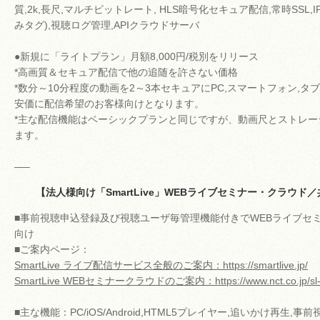
質,2k,長尺,マルチビットレート, HLS暗号化セキュア配信,常時SSL
みタグ),視聴ログ管理,APIクラウドサーバ
●新規に「ライトプラン」月額8,000円/税別をリリース
*高画質＆セキュア配信で他の追随を許さない価格
*数分～10分程度の動画を2～3本セキュアにPC,スマートフォン,
安価に配信希望のお客様向けとなります。
*主な配信機能はベーシックプランと同じですが、動画尺とストレー
ます。
—–
【法人様向け「SmartLive」WEBライブセミナー・クラウド
■事前視聴申込登録及び視聴ユーザ毎管理機能付きでWEBライブセ
向け
■ご案内ページ：
SmartLive ライブ配信サービス全般のご案内：https://smartlive.jp/
SmartLive WEBセミナークラウドのご案内：https://www.nct.co.jp/sl-
■主な機能：PC/iOS/Android,HTML5プレイヤー,追いかけ再生,