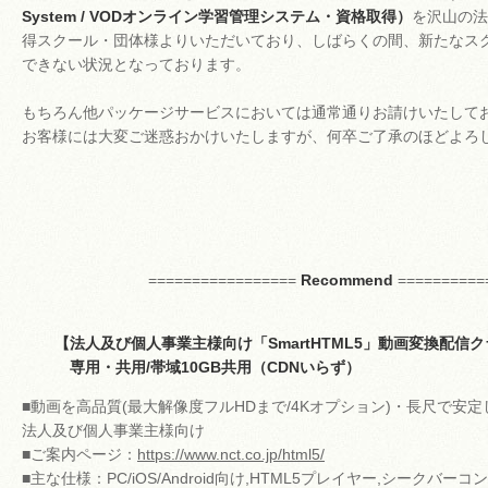
System / VODオンライン学習管理システム・資格取得）
を沢山の法
得スクール・団体様よりいただいており、しばらくの間、新たなス
できない状況となっております。
もちろん他パッケージサービスにおいては通常通りお請けいたして
お客様には大変ご迷惑おかけいたしますが、何卒ご了承のほどよろ
=================
Recommend
==========
【法人及び個人事業主様向け「SmartHTML5」動画変換配信
専用・共用/帯域10GB共用（CDNいらず）
■動画を高品質(最大解像度フルHDまで/4Kオプション)・長尺で安
法人及び個人事業主様向け
■ご案内ページ：
https://www.nct.co.jp/html5/
■主な仕様：PC/iOS/Android向け,HTML5プレイヤー,シークバー