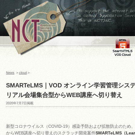
←ホームへ
To support the internet
business,is called
Application Service
Provider This is
NCT,INC.
FMS
SmartHTML
VOD Cloud
News
>
cloud
>
SMARTeLMS｜VOD オンライン学習管理シ
リアル会場集合型からWEB講座へ切り替え
2020年7月7日掲載
新型コロナウイルス（COVID-19）感染予防および拡散防止のため
からWEB講座へ切り替えのスクラッチ開発案件
SMARTeLMS（Lear