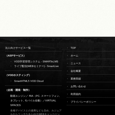
法人向けサービス一覧
TOP
（ASPサービス）
ホーム
VOD学習管理システム - SMARTeLMS
ニュース
ライブ配信(WEBセミナー) - SmartLive
会社概要
（VODホスティング）
業務実績
SmartHTML5 VOD Cloud
お問い合わせ
（企画・開発・制作）
利用規約
動画エンジン／ RIA（PC, スマートフォン,
タブレット, モバイル全般）／
VIRTUAL
プライバシーポリシー
SPACES
各種デバイスとの連携なども含め、カジュア
ルからリッチなあらゆるWEBキャンペーン