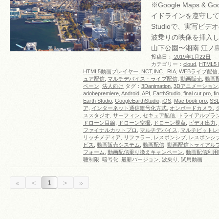
※Google Maps & G
イドラインを遵守して利用 
Studioで、実写ビ
波乗りの映像を挿入
山下公園〜湘南 江ノ
投稿日：
2019年1月22日
カテゴリー：
cloud
,
HTML5 P
HTML5動画プレイヤー
,
NCT,INC.
,
RIA
,
WEBライブ配信
ュア配信
,
マルチデバイス・ライブ配信
,
動画販売
,
動画
ペーン
,
法人向け
タグ：
3Danimation
,
3Dアニメーション
adobepremiere
,
Android
,
API
,
EarthStudio
,
final cut pro
,
fi
Earth Studio
,
GoogleEarthStudio
,
iOS
,
Mac book pro
,
SS
ア
,
インターネット通信暗号化方式
,
オンボードカメラ
,
ススタジオ
,
サーフィン
,
セキュア配信
,
トライアルプラ
ドローン目線
,
ドローン空撮
,
ドローン視点
,
ビデオ出力
,
ファイナルカットプロ
,
マルチデバイス
,
マルチビットレ
リッチメディア
,
リファラー
,
レスポンシブ
,
レスポンシ
ビス
,
動画販売システム
,
動画配信
,
動画配信トライアル
フォーム
,
動画配信乗り換えキャンペーン
,
動画配信利用
聴制限
,
暗号化
,
最新バージョン
,
波乗り
,
試用動画
«
<
1
>
»