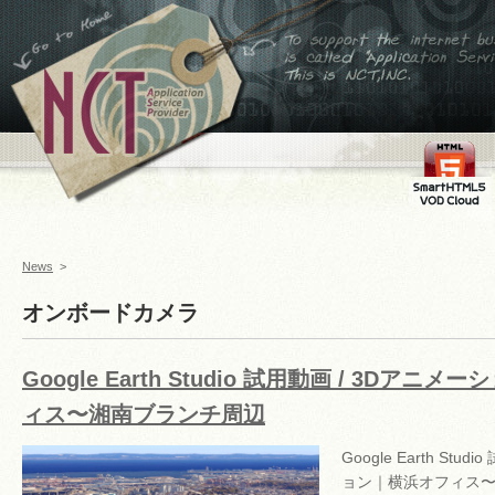
←ホームへ
To support the internet
business,is called
Application Service
Provider This is
NCT,INC.
FMS
SmartHTML
VOD Cloud
News
>
オンボードカメラ
Google Earth Studio 試用動画 / 3Dアニ
ィス〜湘南ブランチ周辺
Google Earth Stu
ョン｜横浜オフィス