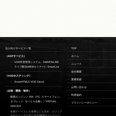
法人向けサービス一覧
TOP
（ASPサービス）
ホーム
VOD学習管理システム - SMARTeLMS
ニュース
ライブ配信(WEBセミナー) - SmartLive
会社概要
（VODホスティング）
業務実績
SmartHTML5 VOD Cloud
お問い合わせ
（企画・開発・制作）
利用規約
動画エンジン／ RIA（PC, スマートフォン,
タブレット, モバイル全般）／
VIRTUAL
プライバシーポリシー
SPACES
各種デバイスとの連携なども含め、カジュア
ルからリッチなあらゆるWEBキャンペーン