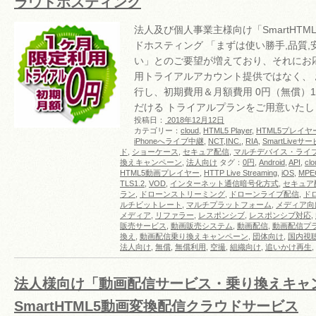
ラウドホスティング
法人及び個人事業主様向け「SmartHT
ドホスティング 「まずは使い勝手,品質
い」とのご要望が増えており、それにお
用トライアルアカウント提供ではなく、
行し、初期費用＆月額費用 0円（無償）
だける トライアルプランをご用意いたし
投稿日：
2018年12月12日
カテゴリー：
cloud
,
HTML5 Player
,
HTML5プレイヤ
iPhoneへライブ中継
,
NCT,INC.
,
RIA
,
SmartLiveサ
ド
,
ショーケース
,
セキュア配信
,
マルチデバイス・ライ
換えキャンペーン
,
法人向け
タグ：
0円
,
Android
,
API
,
clo
HTML5動画プレイヤー
,
HTTP Live Streaming
,
iOS
,
MPE
TLS1.2
,
VOD
,
インターネット通信暗号化方式
,
セキュア
ラン
,
ドローンストリーミング
,
ドローンライブ配信
,
ド
ルチビットレート
,
マルチプラットフォーム
,
メディア向
メディア
,
リファラー
,
レスポンシブ
,
レスポンシブ対応
,
販売サービス
,
動画販売システム
,
動画配信
,
動画配信プ
換え
,
動画配信乗り換えキャンペーン
,
団体向け
,
国内視
法人向け
,
無償
,
無償利用
,
空撮
,
組織向け
,
追いかけ再生
,
法人様向け「動画配信サービス・乗り換えキャ
SmartHTML5動画変換配信クラウドサービス