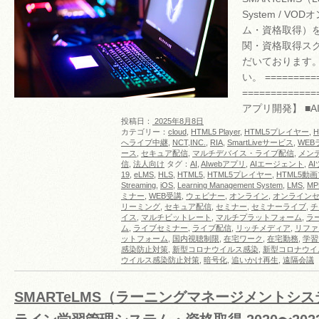
System / V
ム・資格取得）
関・資格取得ス
だいております。
い。 =========
===========
アプリ開発】 ■A
投稿日：
2025年8月8日
カテゴリー：
cloud
,
HTML5 Player
,
HTML5プレイヤー
,
へライブ中継
,
NCT,INC.
,
RIA
,
SmartLiveサービス
,
WEB
ース
,
セキュア配信
,
マルチデバイス・ライブ配信
,
メン
信
,
法人向け
タグ：
AI
,
AIwebアプリ
,
AIエージェント
,
A
19
,
eLMS
,
HLS
,
HTML5
,
HTML5プレイヤー
,
HTML5動
Streaming
,
iOS
,
Learning Management System
,
LMS
,
MP
ミナー
,
WEB受講
,
ウェビナー
,
オンライン
,
オンライン
リーミング
,
セキュア配信
,
セミナー
,
セミナーライブ
,
チ
イス
,
マルチビットレート
,
マルチプラットフォーム
,
ラ
ム
,
ライブセミナー
,
ライブ配信
,
リッチメディア
,
リファ
ットフォーム
,
国内視聴制限
,
在宅ワーク
,
在宅勤務
,
学習
感染防止対策
,
新型コロナウイルス感染
,
新型コロナウイ
ウイルス感染防止対策
,
暗号化
,
追いかけ再生
,
遠隔会議
SMARTeLMS（ラーニングマネージメントシス