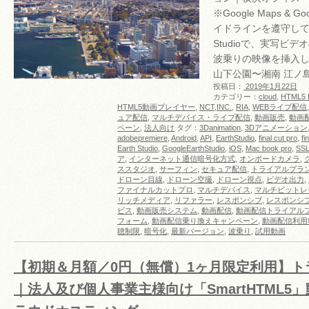
※Google Maps & G
イドラインを遵守して利用 
Studioで、実写ビ
波乗りの映像を挿入
山下公園〜湘南 江ノ
投稿日：
2019年1月22日
カテゴリー：
cloud
,
HTML5 P
HTML5動画プレイヤー
,
NCT,INC.
,
RIA
,
WEBライブ配信
ュア配信
,
マルチデバイス・ライブ配信
,
動画販売
,
動画
ペーン
,
法人向け
タグ：
3Danimation
,
3Dアニメーション
adobepremiere
,
Android
,
API
,
EarthStudio
,
final cut pro
,
fi
Earth Studio
,
GoogleEarthStudio
,
iOS
,
Mac book pro
,
SS
ア
,
インターネット通信暗号化方式
,
オンボードカメラ
,
ススタジオ
,
サーフィン
,
セキュア配信
,
トライアルプラ
ドローン目線
,
ドローン空撮
,
ドローン視点
,
ビデオ出力
,
ファイナルカットプロ
,
マルチデバイス
,
マルチビットレ
リッチメディア
,
リファラー
,
レスポンシブ
,
レスポンシ
ビス
,
動画販売システム
,
動画配信
,
動画配信トライアル
フォーム
,
動画配信乗り換えキャンペーン
,
動画配信利用
聴制限
,
暗号化
,
最新バージョン
,
波乗り
,
試用動画
【初期＆月額／0円（無償）1ヶ月限定利用】ト
｜法人及び個人事業主様向け「SmartHTML5