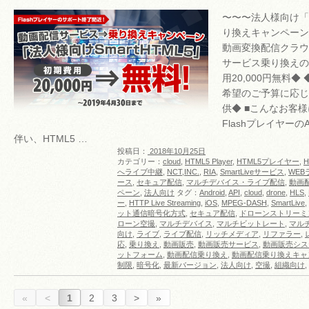
〜〜〜法人様向け「
り換えキャンペーン」〜
動画変換配信クラウ
サービス乗り換えの
用20,000円無料
希望のご予算に応じ
供◆ ■こんなお客様
Flashプレイヤーの
伴い、HTML5 …
投稿日：
2018年10月25日
カテゴリー：
cloud
,
HTML5 Player
,
HTML5プレイヤー
,
へライブ中継
,
NCT,INC.
,
RIA
,
SmartLiveサービス
,
WEB
ース
,
セキュア配信
,
マルチデバイス・ライブ配信
,
動画
ペーン
,
法人向け
タグ：
Android
,
API
,
cloud
,
drone
,
HLS
,
ー
,
HTTP Live Streaming
,
iOS
,
MPEG-DASH
,
SmartLive
,
ット通信暗号化方式
,
セキュア配信
,
ドローンストリーミ
ローン空撮
,
マルチデバイス
,
マルチビットレート
,
マル
向け
,
ライブ
,
ライブ配信
,
リッチメディア
,
リファラー
,
応
,
乗り換え
,
動画販売
,
動画販売サービス
,
動画販売シス
ットフォーム
,
動画配信乗り換え
,
動画配信乗り換えキャ
制限
,
暗号化
,
最新バージョン
,
法人向け
,
空撮
,
組織向け
,
«
<
1
2
3
>
»