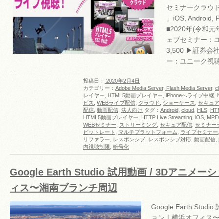
セミナークラウド
」iOS, Android, 
■2020年(令和元
ェブセミナー：
3,500 ▶︎証
ー：ユニーク視聴者
…
投稿日：
2020年2月4日
カテゴリー：
Adobe Media Server, Flash Media Server
,
c
レイヤー
,
HTML5動画プレイヤー
,
iPhoneへライブ中継
,
ビス
,
WEBライブ配信
,
クラウド
,
ショーケース
,
セキュ
配信
,
動画配信
,
法人向け
タグ：
Android
,
cloud
,
HLS
,
HT
HTML5動画プレイヤー
,
HTTP Live Streaming
,
iOS
,
MPE
WEBセミナー
,
ストリーミング
,
セキュア配信
,
セミナー
ビットレート
,
マルチプラットフォーム
,
ライブセミナー
リファラー
,
レスポンシブ
,
レスポンシブ対応
,
動画配信
,
内視聴制限
,
暗号化
Google Earth Studio 試用動画 / 3Dアニ
ィス〜湘南ブランチ周辺
Google Earth Stu
ョン｜横浜オフィス