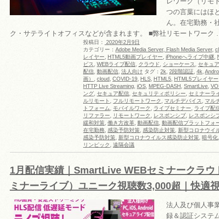
レワーク（リモ
つの言葉にはほ
ん。在宅勤務・
ク・サテライトオフィスなどが含まれます。 ■弊社リモートワーク 
投稿日：
2020年2月9日
カテゴリー：
Adobe Media Server, Flash Media Server
,
c
レイヤー
,
HTML5動画プレイヤー
,
iPhoneへライブ中継
,
ビス
,
WEBライブ配信
,
クラウド
,
ショーケース
,
セキュ
配信
,
動画配信
,
法人向け
タグ：
2k
,
2段階認証
,
4k
,
Andro
画）
,
cloud
,
COVID-19
,
HLS
,
HTML5
,
HTML5プレイヤー
HTTP Live Streaming
,
iOS
,
MPEG-DASH
,
SmartLive
,
VO
ング
,
セキュア配信
,
セキュリティポリシー
,
セミナーラ
ルリモート
,
フルリモートワーク
,
マルチデバイス
,
マル
トフォーム
,
モバイルワーク
,
ライブセミナー
,
ライブ配
リファラー
,
リモートワーク
,
レスポンシブ
,
レスポンシ
緩和対策
,
働き方改革
,
動画配信
,
動画配信プラットフォ
在宅勤務
,
感染予防対策
,
感染防止対策
,
新型コロナウイ
感染予防対策
,
新型コロナウイルス感染防止対策
,
暗号化
リンピック
,
遠隔会議
1月配信実績｜SmartLive WEBセミナークラ
ミナーライブ）ユニーク視聴数3,000超｜快適
法人及び個人事
録＆認証システム対応