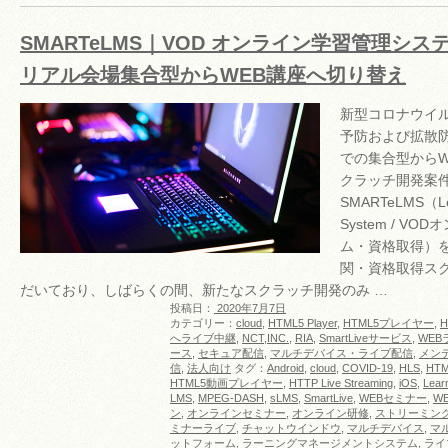
SMARTeLMS｜VOD オンライン学習管理シ
リアル会場集合型からWEB講座へ切り替え
新型コロナウイルス
予防および拡散
での集合型からW
クラッチ開発案
SMARTeLMS（Le
System / V
ム・資格取得）
関・資格取得ス
だいており、しばらくの間、新たなスクラッチ開発のみ …
投稿日：
2020年7月7日
カテゴリー：
cloud
,
HTML5 Player
,
HTML5プレイヤー
,
へライブ中継
,
NCT,INC.
,
RIA
,
SmartLiveサービス
,
WEB
ース
,
セキュア配信
,
マルチデバイス・ライブ配信
,
メン
信
,
法人向け
タグ：
Android
,
cloud
,
COVID-19
,
HLS
,
HTM
HTML5動画プレイヤー
,
HTTP Live Streaming
,
iOS
,
Lear
LMS
,
MPEG-DASH
,
sLMS
,
SmartLive
,
WEBセミナー
,
W
ン
,
オンラインセミナー
,
オンライン研修
,
ストリーミン
ミナーライブ
,
チャットウインドウ
,
マルチデバイス
,
マ
ットフォーム
,
ラーニングマネージメントシステム
,
ライ