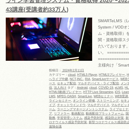
ライン学習管理システム・資格取得 2020〜202
43講座(受講者約33万人)
SMARTeLMS（Le
System / V
ム・資格取得）
関・資格取得ス
だいております。
い。 =========
==========
主様向け「Smart
投稿日：
2024年2月11日
カテゴリー：
cloud
,
HTML5 Player
,
HTML5プレイヤー
,
へライブ中継
,
NCT,INC.
,
RIA
,
SmartLiveサービス
,
WEB
ース
,
セキュア配信
,
マルチデバイス・ライブ配信
,
メン
信
,
法人向け
タグ：
Android
,
cloud
,
COVID-19
,
eLMS
,
HL
HTML5動画プレイヤー
,
HTTP Live Streaming
,
iOS
,
Lear
LMS
,
MPEG-DASH
,
SmartLive
,
WEBセミナー
,
WEB受講
ラインセミナー
,
オンライン研修
,
ストリーミング
,
セキ
イブ
,
チャットウインドウ
,
マルチデバイス
,
マルチビッ
ーム
,
ラーニングマネージメントシステム
,
ライブセミナ
ア
,
リファラー
,
動画配信
,
動画配信プラットフォーム
,
国
勤務
,
学習管理システム
,
感染予防対策
,
感染防止対策
,
新
ロナウイルス感染予防対策
,
新型コロナウイルス感染防
遠隔会議