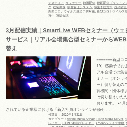
チメディア
,
リファラー
,
動画配信
,
動画配信プラットフ
ク
,
在宅勤務
,
学習管理システム
,
感染予防対策
,
感染防止
新型コロナウイルス感染予防対策
,
新型コロナウイルス
再生
,
遠隔会議
3月配信実績｜SmartLive WEBセミナー（
サービス｜リアル会場集合型セミナーからWE
替え
=======新型コ
19）感染予防お
アル会場での集合
ミナー（オンラ
ー）切り替えの
育機関・団体様
は切り替えいた
おります。 ●4
されている企業様における「新入社員オンライン研修セ …
投稿日：
2020年3月31日
カテゴリー：
Adobe Media Server, Flash Media Server
,
c
レイヤー
,
HTML5動画プレイヤー
,
iPhoneへライブ中継
,