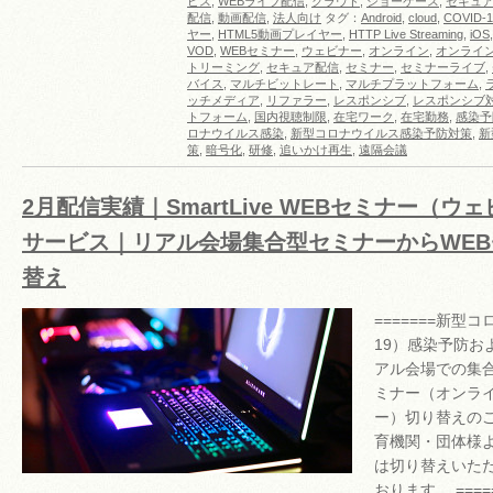
ビス
,
WEBライブ配信
,
クラウド
,
ショーケース
,
セキュ
配信
,
動画配信
,
法人向け
タグ：
Android
,
cloud
,
COVID-1
ヤー
,
HTML5動画プレイヤー
,
HTTP Live Streaming
,
iOS
VOD
,
WEBセミナー
,
ウェビナー
,
オンライン
,
オンライ
トリーミング
,
セキュア配信
,
セミナー
,
セミナーライブ
,
バイス
,
マルチビットレート
,
マルチプラットフォーム
,
ッチメディア
,
リファラー
,
レスポンシブ
,
レスポンシブ
トフォーム
,
国内視聴制限
,
在宅ワーク
,
在宅勤務
,
感染予
ロナウイルス感染
,
新型コロナウイルス感染予防対策
,
新
策
,
暗号化
,
研修
,
追いかけ再生
,
遠隔会議
2月配信実績｜SmartLive WEBセミナー（
サービス｜リアル会場集合型セミナーからWE
替え
=======新型コ
19）感染予防お
アル会場での集合
ミナー（オンライ
ー）切り替えの
育機関・団体様
は切り替えいた
おります。 ===