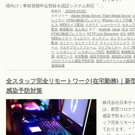
様向け｜事前視聴申込登録＆認証システム対応「 …
投稿日：
2020年3月3日
カテゴリー：
Adobe Media Server, Flash Media Server
,
c
レイヤー
,
HTML5動画プレイヤー
,
iPhoneへライブ中継
,
ビス
,
WEBライブ配信
,
クラウド
,
ショーケース
,
セキュ
配信
,
動画配信
,
法人向け
タグ：
Android
,
cloud
,
HLS
,
HT
HTML5動画プレイヤー
,
HTTP Live Streaming
,
iOS
,
MPE
WEBセミナー
,
ウェビナー
,
オンライン
,
オンラインセミ
配信
,
セミナー
,
セミナーライブ
,
チャットウインドウ
,
マ
ート
,
マルチプラットフォーム
,
ライブセミナー
,
ライブ
ー
,
レスポンシブ
,
レスポンシブ対応
,
動画配信
,
動画配信
限
,
在宅ワーク
,
在宅勤務
,
感染予防対策
,
感染防止対策
,
コロナウイルス感染予防対策
,
新型コロナウイルス感染
遠隔会議
全スタッフ完全リモートワーク(在宅勤務)｜新
感染予防対策
株式会社日本サイ
は、新型コロナウイ
感染予防＆パン
ッフ完全リモート
ております。 *