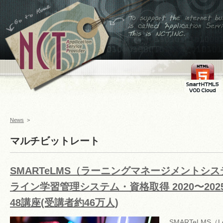
←ホームへ
To support the internet
business,is called
Application Service
Provider This is
NCT,INC.
FMS
SmartHTML
VOD Cloud
News
>
マルチビットレート
SMARTeLMS（ラーニングマネージメントシス
ライン学習管理システム・資格取得 2020〜202
48講座(受講者約46万人)
SMARTeLMS（Le